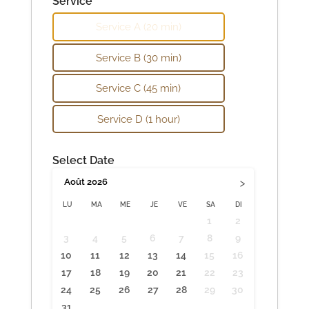
Service*
Service A (20 min)
Service B (30 min)
Service C (45 min)
Service D (1 hour)
Select Date
›
Août
2026
LU
MA
ME
JE
VE
SA
DI
1
2
3
4
5
6
7
8
9
10
11
12
13
14
15
16
17
18
19
20
21
22
23
24
25
26
27
28
29
30
31